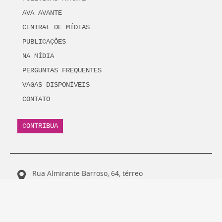
AVA AVANTE
CENTRAL DE MÍDIAS
PUBLICAÇÕES
NA MÍDIA
PERGUNTAS FREQUENTES
VAGAS DISPONÍVEIS
CONTATO
CONTRIBUA
Endereço
Rua Almirante Barroso, 64, térreo
Rio Vermelho - Salvador - BA
CEP: 41950-350
55 71 3332.3344